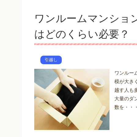
ワンルームマンショ
はどのくらい必要？
引越し
ワンルー
模が大き
越す人も
大量のダ
数を・・