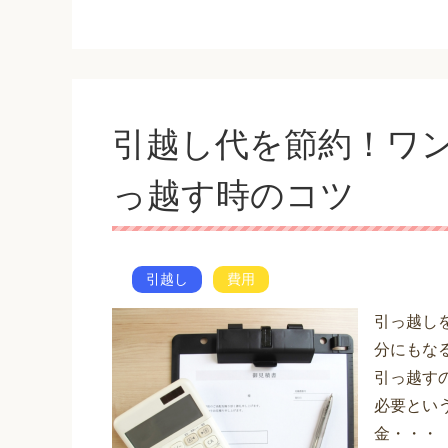
引越し代を節約！ワ
っ越す時のコツ
引越し
費用
引っ越し
分にもな
引っ越す
必要とい
金・・・